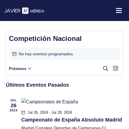
Competición Nacional
No hay eventos programados.
N
N
B
Próximos
L
u
S
i
a
s
a
s
e
c
Últimos Eventos Pasados
t
v
l
a
a
v
r
e
e
JUL
c
26
e
g
2024
c
Jul 26, 2024
-
Jul 28, 2024
a
g
i
Campeonato de España Absoluto Madrid
o
Madrid
Complejo Deportivo de Cantarranas C/