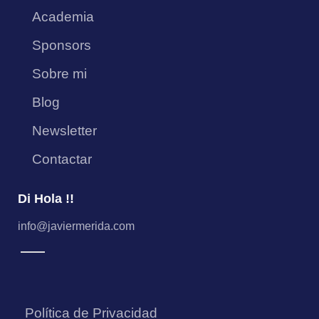
s
Academia
Sponsors
Sobre mi
Blog
Newsletter
Contactar
Di Hola !!
info@javiermerida.com
Política de Privacidad