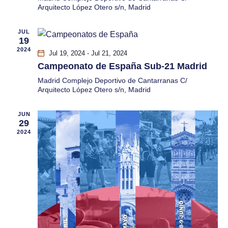
c
a
Arquitecto López Otero s/n, Madrid
n
i
a
c
ó
JUL
l
19
a
i
n
2024
Jul 19, 2024
-
Jul 21, 2024
f
Campeonato de España Sub-21 Madrid
d
ó
e
Madrid
Complejo Deportivo de Cantarranas C/
e
c
Arquitecto López Otero s/n, Madrid
n
h
v
a
JUN
d
i
29
.
2024
s
e
t
b
a
ú
s
s
d