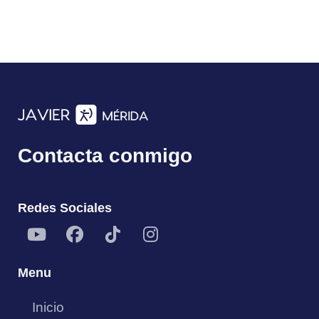
a
s
d
e
E
Contacta conmigo
v
e
Redes Sociales
n
t
Menu
o
Inicio