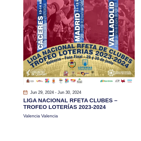
e
q
E
u
v
e
e
n
d
t
a
o
y
v
Jun 29, 2024
-
Jun 30, 2024
LIGA NACIONAL RFETA CLUBES –
i
TROFEO LOTERÍAS 2023-2024
Valencia
Valencia
s
t