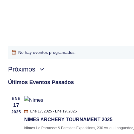
No hay eventos programados.
Próximos
S
Últimos Eventos Pasados
e
l
ENE
e
17
c
Ene 17, 2025
-
Ene 19, 2025
2025
c
NIMES ARCHERY TOURNAMENT 2025
i
Nimes
Le Parnasse & Parc des Expositions, 230 Av. du Languedoc
o