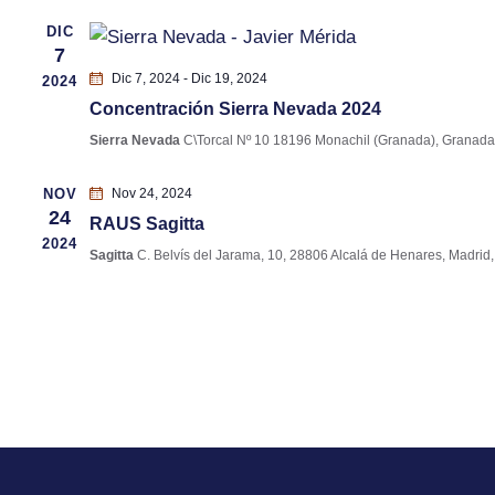
n
DIC
7
a
Dic 7, 2024
-
Dic 19, 2024
2024
l
Concentración Sierra Nevada 2024
a
Sierra Nevada
C\Torcal Nº 10 18196 Monachil (Granada), Granada
f
e
NOV
Nov 24, 2024
c
24
RAUS Sagitta
h
2024
Sagitta
C. Belvís del Jarama, 10, 28806 Alcalá de Henares, Madrid
a
.