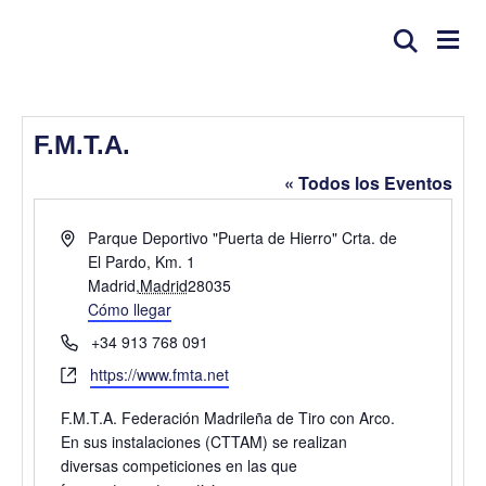
F.M.T.A.
« Todos los Eventos
D
Parque Deportivo "Puerta de Hierro" Crta. de
i
El Pardo, Km. 1
r
Madrid
,
Madrid
28035
e
Cómo llegar
c
T
+34 913 768 091
c
e
W
https://www.fmta.net
i
l
e
ó
é
F.M.T.A. Federación Madrileña de Tiro con Arco.
b
n
f
En sus instalaciones (CTTAM) se realizan
s
o
diversas competiciones en las que
i
n