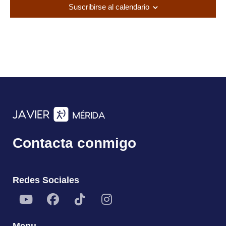
Suscribirse al calendario
c
i
o
n
a
l
a
f
e
c
h
Contacta conmigo
a
.
Redes Sociales