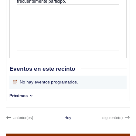
frecuentemente participo.
t
o
e
Eventos en este recinto
No hay eventos programados.
A
v
Próximos
i
S
s
o
e
l
Eventos
Eventos
anterior(es)
Hoy
siguiente(s)
e
c