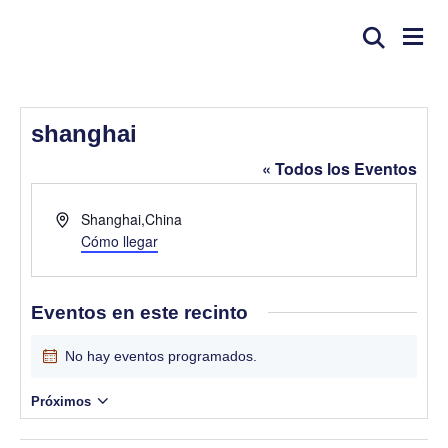
shanghai
« Todos los Eventos
D
Shanghai
,
China
i
Cómo llegar
r
e
c
Eventos en este recinto
c
i
No hay eventos programados.
A
ó
v
n
Próximos
i
S
s
o
e