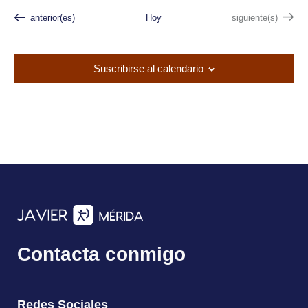
l
Eventos
Eventos
anterior(es)
Hoy
siguiente(s)
e
c
Suscribirse al calendario
c
i
o
n
a
l
a
f
e
c
h
Contacta conmigo
a
.
Redes Sociales