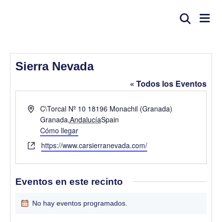
Sierra Nevada
« Todos los Eventos
D
C\Torcal Nº 10 18196 Monachil (Granada)
i
Granada
,
Andalucía
Spain
r
Cómo llegar
e
W
https://www.carsierranevada.com/
c
e
c
b
i
s
Eventos en este recinto
ó
i
n
t
No hay eventos programados.
A
e
v