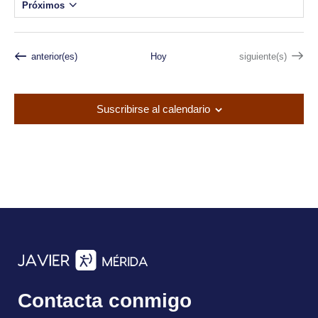
Próximos
i
S
s
o
e
l
Eventos
Eventos
anterior(es)
Hoy
siguiente(s)
e
c
Suscribirse al calendario
c
i
o
n
a
l
a
f
e
c
h
Contacta conmigo
a